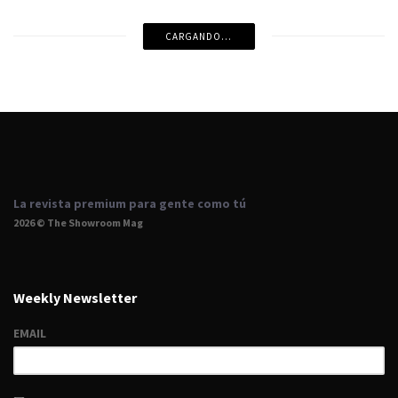
CARGANDO...
La revista premium para gente como tú
2026 © The Showroom Mag
Weekly Newsletter
EMAIL