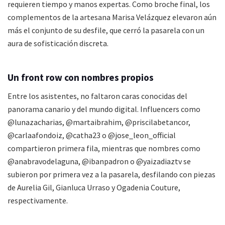
requieren tiempo y manos expertas. Como broche final, los
complementos de la artesana Marisa Velázquez elevaron aún
más el conjunto de su desfile, que cerró la pasarela con un
aura de sofisticación discreta.
Un front row con nombres propios
Entre los asistentes, no faltaron caras conocidas del
panorama canario y del mundo digital. Influencers como
@lunazacharias, @martaibrahim, @priscilabetancor,
@carlaafondoiz, @catha23 o @jose_leon_official
compartieron primera fila, mientras que nombres como
@anabravodelaguna, @ibanpadron o @yaizadiaztv se
subieron por primera vez a la pasarela, desfilando con piezas
de Aurelia Gil, Gianluca Urraso y Ogadenia Couture,
respectivamente.