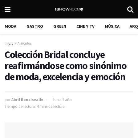
MODA
GASTRO
GREEN
CINE Y TV
MÚSICA
ARQ
Inicio
Artículos
Colección Bridal concluye
reafirmándose como sinónimo
de moda, excelencia y emoción
por
Abril Ronsisvalle
hace 1 año
Tiempo de lectura: 4 mins de lectura