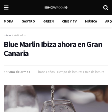
MODA
GASTRO
GREEN
CINE Y TV
MÚSICA
ARQ
Inicio
Artículos
Blue Marlin Ibiza ahora en Gran
Canaria
por
Ana de Armas
hace 4 años
Tiempo de lectura: 1 min de lectura