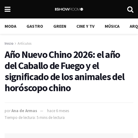
MODA
GASTRO
GREEN
CINE Y TV
MÚSICA
ARQ
Inicio
Artículos
Año Nuevo Chino 2026: el año
del Caballo de Fuego y el
significado de los animales del
horóscopo chino
por
Ana de Armas
hace 6 meses
Tiempo de lectura: 5 mins de lectura