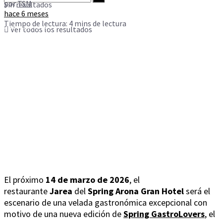
por
TSM
Sin resultados
hace 6 meses
Tiempo de lectura: 4 mins de lectura
Sin resultados
Ver todos los resultados
Ver todos los resultados
El próximo
14 de marzo de 2026
, el
restaurante
Jarea
del
Spring Arona Gran Hotel
será el
escenario de una velada gastronómica excepcional con
motivo de una nueva edición de
Spring GastroLovers
, el