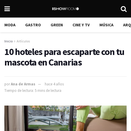
MODA
GASTRO
GREEN
CINE Y TV
MÚSICA
ARQ
Inicio
Artículos
10 hoteles para escaparte con tu
mascota en Canarias
por
Ana de Armas
hace 4 años
Tiempo de lectura: 5 mins de lectura