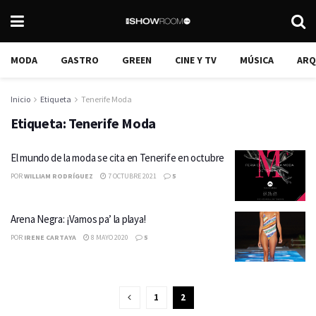
MODA
GASTRO
GREEN
CINE Y TV
MÚSICA
ARQ
Inicio
Etiqueta
Tenerife Moda
Etiqueta:
Tenerife Moda
El mundo de la moda se cita en Tenerife en octubre
POR
WILLIAM RODRÍGUEZ
7 OCTUBRE 2021
5
Arena Negra: ¡Vamos pa’ la playa!
POR
IRENE CARTAYA
8 MAYO 2020
5
1
2