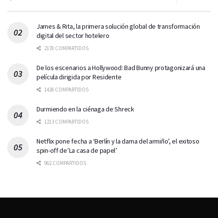
James & Rita, la primera solución global de transformación
digital del sector hotelero
2178 COMPARTIDOS
De los escenarios a Hollywood: Bad Bunny protagonizará una
película dirigida por Residente
1426 COMPARTIDOS
Durmiendo en la ciénaga de Shreck
1213 COMPARTIDOS
Netflix pone fecha a ‘Berlín y la dama del armiño’, el exitoso
spin-off de’La casa de papel’
962 COMPARTIDOS