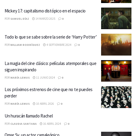
Mickey 17: capitalismo distópico en el espacio
POR
SAMUEL DÍAZ
14 MARZO 2025
0
Todo lo que se sabe sobre la serie de ‘Harry Potter’
POR
WILLIAM RODRÍGUEZ
4 SEPTIEMBRE 2024
0
La magia del cine clásico: películas atemporales que
siguen inspirando
POR
MARÍA LEMUS
11 JUNIO 2024
0
Los próximos estrenos de cine que no te puedes
perder
POR
MARÍA LEMUS
10 ABRIL 2026
0
Un huracán llamado Rachel
POR
CLAUDIA SANTANA
16 ABRIL 2024
0
Omar Sy, un actor camaleónico