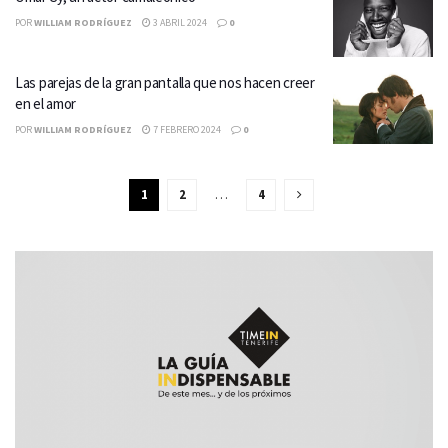
POR
WILLIAM RODRÍGUEZ
3 ABRIL 2024
0
Las parejas de la gran pantalla que nos hacen creer
en el amor
POR
WILLIAM RODRÍGUEZ
7 FEBRERO 2024
0
1
2
…
4