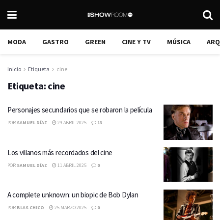
MODA
GASTRO
GREEN
CINE Y TV
MÚSICA
ARQ
Inicio
Etiqueta
cine
Etiqueta:
cine
Personajes secundarios que se robaron la película
POR
SAMUEL DÍAZ
29 ABRIL 2025
13
Los villanos más recordados del cine
POR
SAMUEL DÍAZ
11 ABRIL 2025
0
A complete unknown: un biopic de Bob Dylan
POR
BLAS CHICO
25 MARZO 2025
0