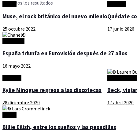
Ver todos los resultados
Música
Artículos
Muse, el rock británico del nuevo milenio
Quédate c
25 octubre 2022
17 junio 2026
Actualidad
España triunfa en Eurovisión después de 27 años
16 mayo 2022
Artículos
Música Artista
Kylie Minogue regresa a las discotecas
Beck, viaja
28 diciembre 2020
17 abril 2020
Música
Billie Eilish, entre los sueños y las pesadillas